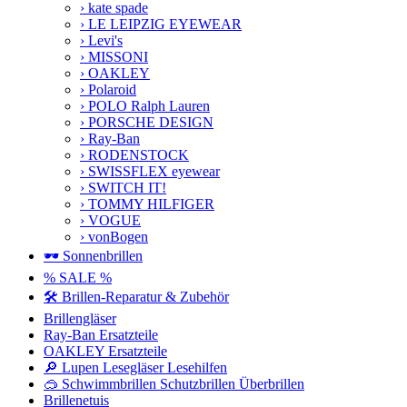
› kate spade
› LE LEIPZIG EYEWEAR
› Levi's
› MISSONI
› OAKLEY
› Polaroid
› POLO Ralph Lauren
› PORSCHE DESIGN
› Ray-Ban
› RODENSTOCK
› SWISSFLEX eyewear
› SWITCH IT!
› TOMMY HILFIGER
› VOGUE
› vonBogen
🕶️ Sonnenbrillen
% SALE %
🛠️ Brillen-Reparatur & Zubehör
Brillengläser
Ray-Ban Ersatzteile
OAKLEY Ersatzteile
🔎 Lupen Lesegläser Lesehilfen
🥽 Schwimmbrillen Schutzbrillen Überbrillen
Brillenetuis