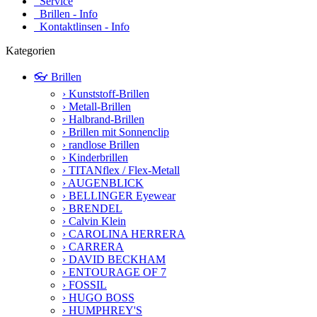
Service
Brillen - Info
Kontaktlinsen - Info
Kategorien
👓 Brillen
› Kunststoff-Brillen
› Metall-Brillen
› Halbrand-Brillen
› Brillen mit Sonnenclip
› randlose Brillen
› Kinderbrillen
› TITANflex / Flex-Metall
› AUGENBLICK
› BELLINGER Eyewear
› BRENDEL
› Calvin Klein
› CAROLINA HERRERA
› CARRERA
› DAVID BECKHAM
› ENTOURAGE OF 7
› FOSSIL
› HUGO BOSS
› HUMPHREY'S