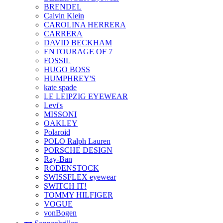
BRENDEL
Calvin Klein
CAROLINA HERRERA
CARRERA
DAVID BECKHAM
ENTOURAGE OF 7
FOSSIL
HUGO BOSS
HUMPHREY'S
kate spade
LE LEIPZIG EYEWEAR
Levi's
MISSONI
OAKLEY
Polaroid
POLO Ralph Lauren
PORSCHE DESIGN
Ray-Ban
RODENSTOCK
SWISSFLEX eyewear
SWITCH IT!
TOMMY HILFIGER
VOGUE
vonBogen