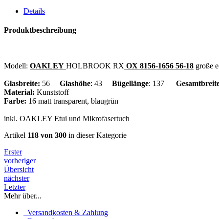
Details
Produktbeschreibung
Modell:
OAKLEY
HOLBROOK RX
OX 8156-1656 56-18
große e
Glasbreite:
56
Glashöhe
: 43
Bügellänge
: 137
Gesamtbreit
Material:
Kunststoff
Farbe:
16 matt transparent, blaugrün
inkl. OAKLEY Etui und Mikrofasertuch
Artikel
118 von 300
in dieser Kategorie
Erster
vorheriger
Übersicht
nächster
Letzter
Mehr über...
Versandkosten & Zahlung