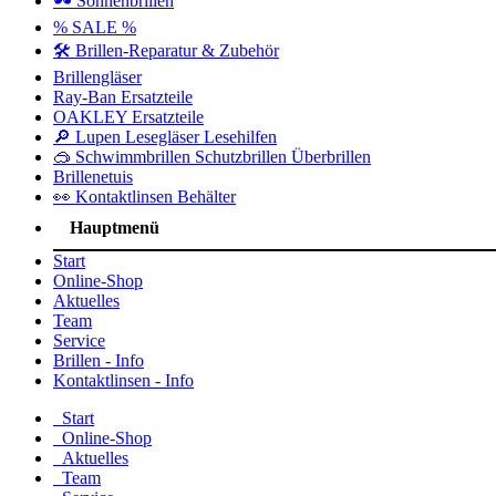
🕶️ Sonnenbrillen
% SALE %
🛠️ Brillen-Reparatur & Zubehör
Brillengläser
Ray-Ban Ersatzteile
OAKLEY Ersatzteile
🔎 Lupen Lesegläser Lesehilfen
🥽 Schwimmbrillen Schutzbrillen Überbrillen
Brillenetuis
👀 Kontaktlinsen Behälter
Hauptmenü
Start
Online-Shop
Aktuelles
Team
Service
Brillen - Info
Kontaktlinsen - Info
Start
Online-Shop
Aktuelles
Team