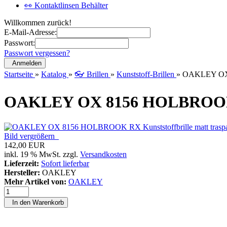
👀 Kontaktlinsen Behälter
Willkommen zurück!
E-Mail-Adresse:
Passwort:
Passwort vergessen?
Anmelden
Startseite
»
Katalog
»
👓 Brillen
»
Kunststoff-Brillen
»
OAKLEY OX 8
OAKLEY OX 8156 HOLBROOK RX
Bild vergrößern
142,00 EUR
inkl. 19 % MwSt. zzgl.
Versandkosten
Lieferzeit:
Sofort lieferbar
Hersteller:
OAKLEY
Mehr Artikel von:
OAKLEY
In den Warenkorb